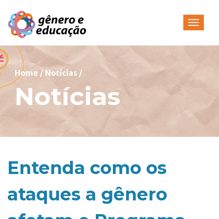
Pular
para
Alterna
o
conteúdo
Home
/
Notícias
/
Notícias
Entenda como os
ataques a gênero