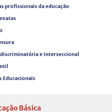
as profissionais da educação
exatas
o
ensura
discriminatória e Interseccional
ntil
s Educacionais
cação Básica