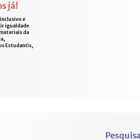
s já!
inclusivo e
tir igualdade
materiais da
a,
os Estudantis,
Pesquisa