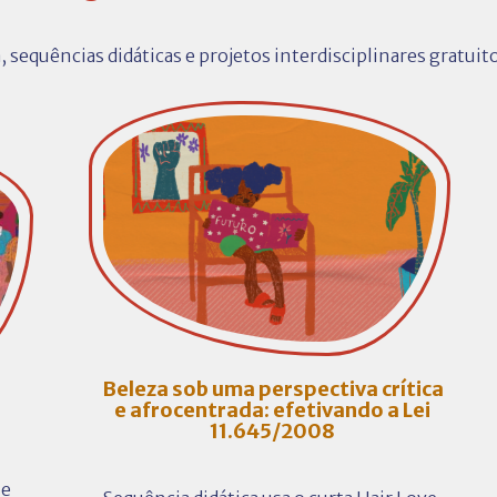
, sequências didáticas e projetos interdisciplinares gratui
Beleza sob uma perspectiva crítica
e afrocentrada: efetivando a Lei
a
11.645/2008
 e