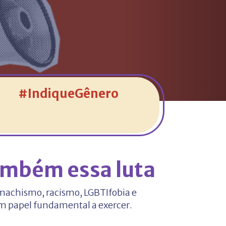
#IndiqueGênero
ambém essa luta
machismo, racismo, LGBTIfobia e
um papel fundamental a exercer.