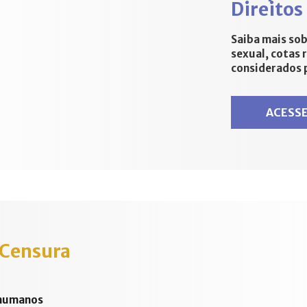
Direitos
Saiba mais so
sexual, cotas 
considerados 
ACESSE
 Censura
 humanos