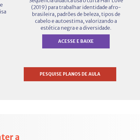
Sequência didática usa o curta Hair Love
 e
(2019) para trabalhar identidade afro-
isa
brasileira, padrões de beleza, tipos de
cabelo e autoestima, valorizando a
estética negra e a diversidade.
ACESSE E BAIXE
PESQUISE PLANOS DE AULA
ter a