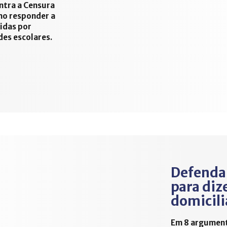
ntra a Censura
mo responder a
idas por
es escolares.
Defenda 
para diz
domicili
Em 8 argumento