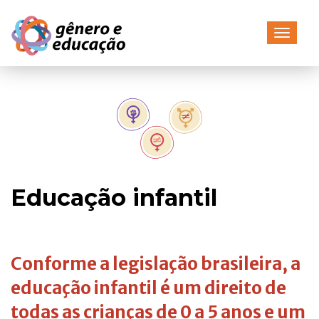
Pular
para
Alterna
o
conteúdo
Home
/
Educação infantil
Conforme a legislação brasileira, a
educação infantil é um direito de
todas as crianças de 0 a 5 anos e um