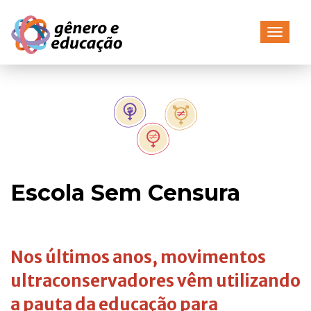
Pular
para
Alterna
o
conteúdo
Home
/
Escola Sem Censura
Nos últimos anos, movimentos
ultraconservadores vêm utilizando
a pauta da educação para