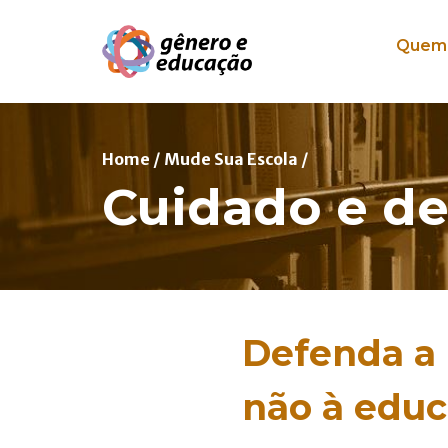
Pular para o conteúdo
Quem
Home
/
Mude Sua Escola
/
Cuidado e de
Defenda a 
não à educ