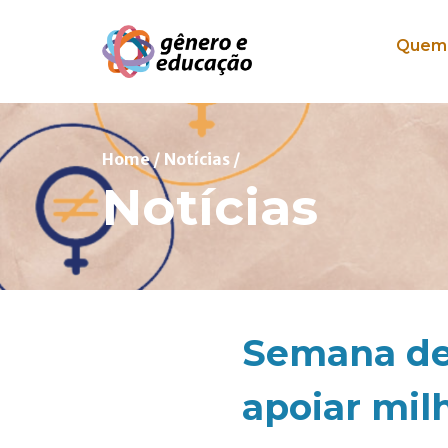
Pular para o conteúdo
Quem
Home
/
Notícias
/
Notícias
Semana de
apoiar milh