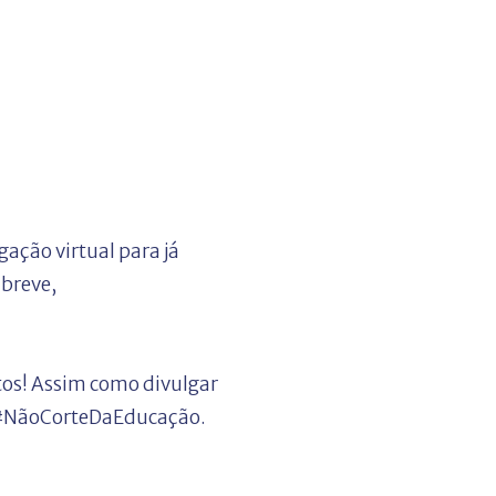
gação virtual para já
 breve,
latos! Assim como divulgar
 #NãoCorteDaEducação.