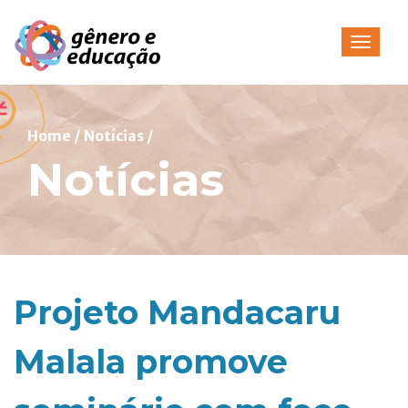
Pular
para
Alterna
o
conteúdo
Home
/
Notícias
/
Notícias
Projeto Mandacaru
Malala promove