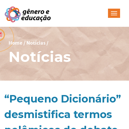
Pular
para
Alterna
o
conteúdo
Home
/
Notícias
/
Notícias
“Pequeno Dicionário”
desmistifica termos