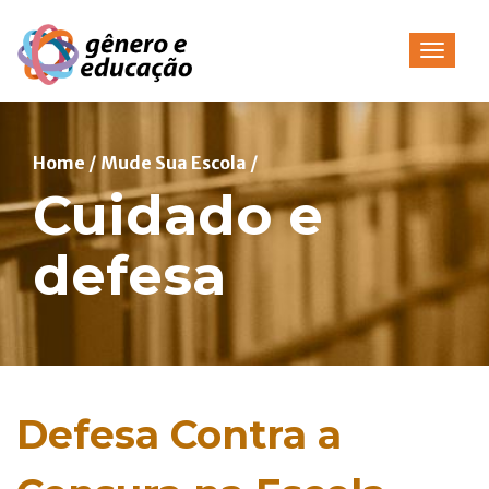
Pular
para
Alterna
o
conteúdo
Home
/
Mude Sua Escola
/
Cuidado e
defesa
Defesa Contra a