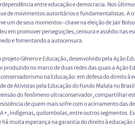
erdependência entre educação e democracia. Nos últim
e de movimentos autoritários e fundamentalistas. A o
eve um de seus momentos-chave na eleição de Jair Bolso
deu em promover perseguições, censura e assédio nas 
 medo e fomentando a autocensura.
 projeto Gênero e Educação, desenvolvido pela Ação Ed
foi produzido no marco de duas redes das quais a Ação Ed
raconservadorismo na Educação: em defesa do direito à e
ede de Ativistas pela Educação do Fundo Malala no Brasil
nsão do fenômeno ultraconservador, compartilhar estr
 a resistência de quem mais sofre com o acirramento das 
+, indígenas, quilombolas, entre outros segmentos. Est
 há muita esperança na garantia do direito à educação 