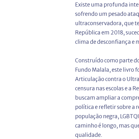
Existe uma profunda int
sofrendo um pesado ataqu
ultraconservadora, que t
República em 2018, suce
clima de desconfiança e
Construído como parte do
Fundo Malala, este livro 
Articulação contra o Ult
censura nas escolas e a R
buscam ampliar a compree
política e refletir sobre
população negra, LGBTQIA
caminho é longo, mas que
qualidade.