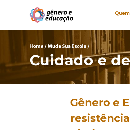
Pular para o conteúdo
Quem
Home
/
Mude Sua Escola
/
Cuidado e de
Gênero e E
resistênci