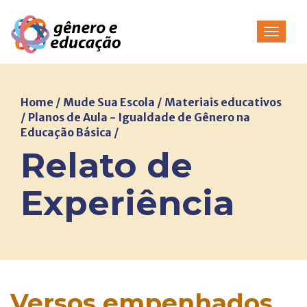
Pular
para
Alterna
o
conteúdo
Home
/
Mude Sua Escola
/
Materiais educativos
/
Planos de Aula - Igualdade de Gênero na
Educação Básica
/
Relato de
Experiência
Versos empenhados