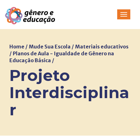
Pular
para
Alterna
o
conteúdo
Home
/
Mude Sua Escola
/
Materiais educativos
/
Planos de Aula - Igualdade de Gênero na
Educação Básica
/
Projeto
Interdisciplina
r