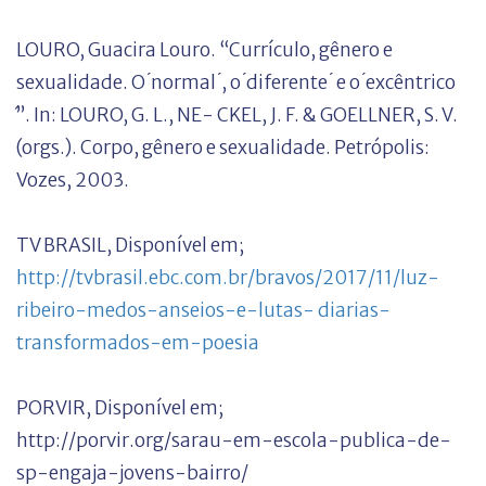
LOURO, Guacira Louro. “Currículo, gênero e
sexualidade. O ́normal ́, o ́diferente ́ e o ́excêntrico
́”. In: LOURO, G. L., NE- CKEL, J. F. & GOELLNER, S. V.
(orgs.). Corpo, gênero e sexualidade. Petrópolis:
Vozes, 2003.
TV BRASIL, Disponível em;
http://tvbrasil.ebc.com.br/bravos/2017/11/luz-
ribeiro-medos-anseios-e-lutas- diarias-
transformados-em-poesia
PORVIR, Disponível em;
http://porvir.org/sarau-em-escola-publica-de-
sp-engaja-jovens-bairro/