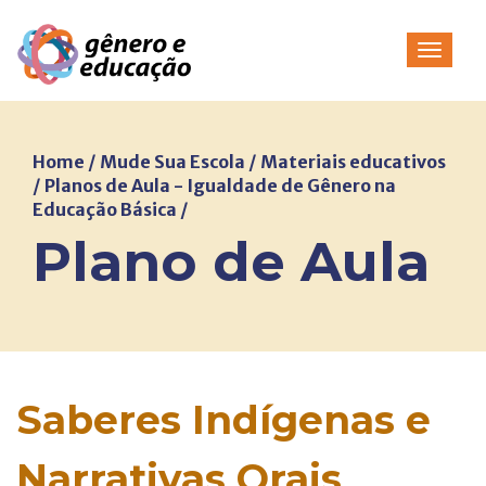
Pular
para
Alterna
o
conteúdo
Home
/
Mude Sua Escola
/
Materiais educativos
/
Planos de Aula - Igualdade de Gênero na
Educação Básica
/
Plano de Aula
Saberes Indígenas e
Narrativas Orais