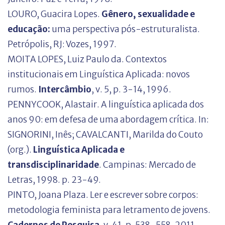
LOURO, Guacira Lopes.
Gênero, sexualidade e
educação:
uma perspectiva pós-estruturalista.
Petrópolis, RJ: Vozes, 1997.
MOITA LOPES, Luiz Paulo da. Contextos
institucionais em Linguística Aplicada: novos
rumos.
Intercâmbio
, v. 5, p. 3-14, 1996.
PENNYCOOK, Alastair. A linguística aplicada dos
anos 90: em defesa de uma abordagem crítica. In:
SIGNORINI, Inês; CAVALCANTI, Marilda do Couto
(org.).
Linguística Aplicada e
transdisciplinaridade
. Campinas: Mercado de
Letras, 1998. p. 23-49.
PINTO, Joana Plaza. Ler e escrever sobre corpos:
metodologia feminista para letramento de jovens.
Cadernos de Pesquisa
, v. 41, p. 538-558, 2011.