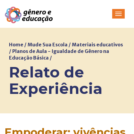
Pular
para
Alterna
o
conteúdo
Home
/
Mude Sua Escola
/
Materiais educativos
/
Planos de Aula - Igualdade de Gênero na
Educação Básica
/
Relato de
Experiência
Empoderar: vivências