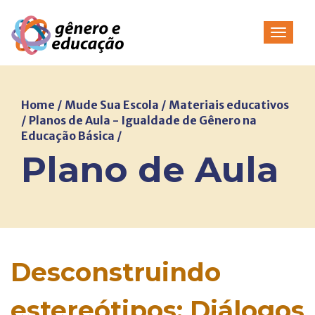
Pular
para
Alterna
o
conteúdo
Home
/
Mude Sua Escola
/
Materiais educativos
/
Planos de Aula - Igualdade de Gênero na
Educação Básica
/
Plano de Aula
Desconstruindo
estereótipos: Diálogos