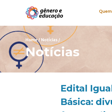
Pular para o conteúdo
Quem
Home
/
Notícias
/
Notícias
Edital Igu
Básica: di